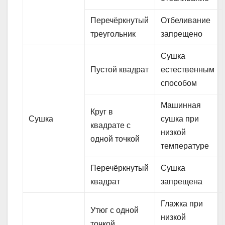
Перечёркнутый
Отбеливание
треугольник
запрещено
Сушка
Пустой квадрат
естественным
способом
Машинная
Круг в
Сушка
сушка при
квадрате с
низкой
одной точкой
температуре
Перечёркнутый
Сушка
квадрат
запрещена
Глажка при
Утюг с одной
низкой
точкой