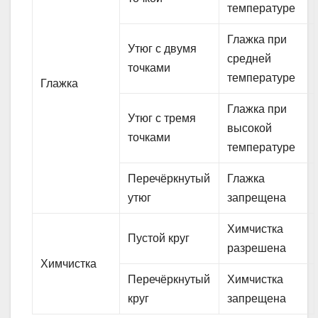
температуре
Глажка при
Утюг с двумя
средней
точками
температуре
Глажка
Глажка при
Утюг с тремя
высокой
точками
температуре
Перечёркнутый
Глажка
утюг
запрещена
Химчистка
Пустой круг
разрешена
Химчистка
Перечёркнутый
Химчистка
круг
запрещена