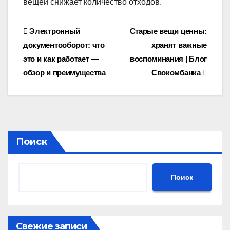
вещей снижает количество отходов.
Навигация
Электронный
Старые вещи ценны:
документооборот: что
хранят важные
по
это и как работает —
воспоминания | Блог
записям
обзор и преимущества
Свокомбанка
Поиск
Поиск
Свежие записи