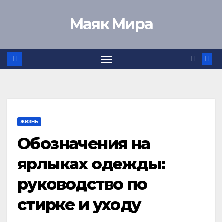
Перейти
Маяк Мира
к
содержимому
ЖИЗНЬ
Обозначения на
ярлыках одежды:
руководство по
стирке и уходу