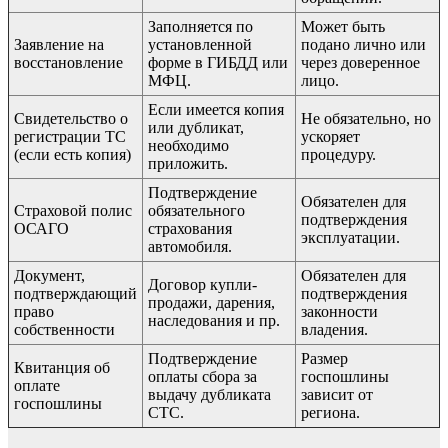
Заполняется по
Может быть
Заявление на
установленной
подано лично или
восстановление
форме в ГИБДД или
через доверенное
МФЦ.
лицо.
Если имеется копия
Свидетельство о
Не обязательно, но
или дубликат,
регистрации ТС
ускоряет
необходимо
(если есть копия)
процедуру.
приложить.
Подтверждение
Обязателен для
Страховой полис
обязательного
подтверждения
ОСАГО
страхования
эксплуатации.
автомобиля.
Документ,
Обязателен для
Договор купли-
подтверждающий
подтверждения
продажи, дарения,
право
законности
наследования и пр.
собственности
владения.
Подтверждение
Размер
Квитанция об
оплаты сбора за
госпошлины
оплате
выдачу дубликата
зависит от
госпошлины
СТС.
региона.