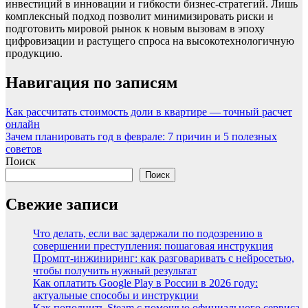
инвестиций в инновации и гибкости бизнес-стратегий. Лишь
комплексный подход позволит минимизировать риски и
подготовить мировой рынок к новым вызовам в эпоху
цифровизации и растущего спроса на высокотехнологичную
продукцию.
Навигация по записям
Как рассчитать стоимость доли в квартире — точный расчет
онлайн
Зачем планировать год в феврале: 7 причин и 5 полезных
советов
Поиск
Поиск
Свежие записи
Что делать, если вас задержали по подозрению в
совершении преступления: пошаговая инструкция
Промпт-инжиниринг: как разговаривать с нейросетью,
чтобы получить нужный результат
Как оплатить Google Play в России в 2026 году:
актуальные способы и инструкции
Как пополнить Steam с помощью официального сервиса