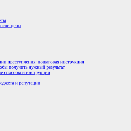
еты
росли цены
ении преступления: пошаговая инструкция
тобы получить нужный результат
ные способы и инструкции
бюджета и репутации