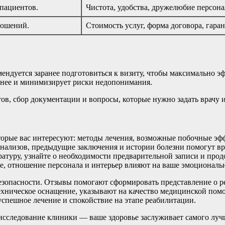
пациентов.
Чистота, удобства, дружелюбие персона
ношений.
Стоимость услуг, форма договора, гаран
ндуется заранее подготовиться к визиту, чтобы максимально э
ннее и минимизирует риски недопонимания.
в, сбор документации и вопросы, которые нужно задать врачу 
торые вас интересуют: методы лечения, возможные побочные эфф
нализов, предыдущие заключения и истории болезни помогут вра
атуру, узнайте о необходимости предварительной записи и про
, отношение персонала и интерьер влияют на ваше эмоциональн
езопасности. Отзывы помогают сформировать представление о ре
ехническое оснащение, указывают на качество медицинской пом
успешное лечение и спокойствие на этапе реабилитации.
 исследование клиники — ваше здоровье заслуживает самого луч