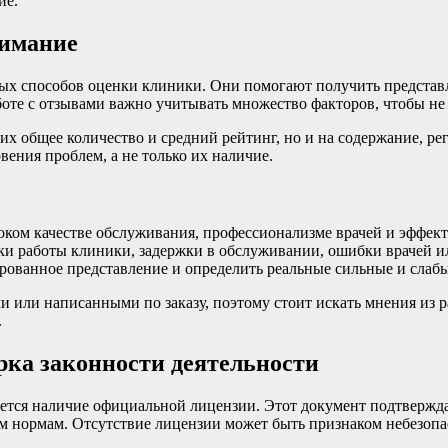
ие.
нимание
х способов оценки клиники. Они помогают получить представле
боте с отзывами важно учитывать множество факторов, чтобы н
х общее количество и средний рейтинг, но и на содержание, ре
ения проблем, а не только их наличие.
оком качестве обслуживания, профессионализме врачей и эффек
ки работы клиники, задержки в обслуживании, ошибки врачей ил
рованное представление и определить реальные сильные и слаб
 или написанными по заказу, поэтому стоит искать мнения из р
.
рка законности деятельности
тся наличие официальной лицензии. Этот документ подтвержда
ым нормам. Отсутствие лицензии может быть признаком небезоп