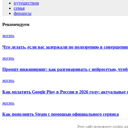
путешествия
семья
финансы
Рекомендуем
жизнь
Что делать, если вас задержали по подозрению в совершен
жизнь
Промпт-инжиниринг: как разговаривать с нейросетью, что
жизнь
Как оплатить Google Play в России в 2026 году: актуальные
жизнь
Как пополнить Steam с помощью официального сервиса
Маяк Мира
Этот сайт использует cookie д