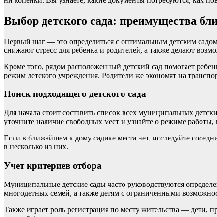
ни копейки. Вы узнаете, какие документы потребуются, как по
Выбор детского сада: преимущества бли
Первый шаг — это определиться с оптимальным детским садом.
снижают стресс для ребенка и родителей, а также делают возм
Кроме того, рядом расположенный детский сад помогает ребенк
режим детского учреждения. Родители же экономят на транспо
Поиск подходящего детского сада
Для начала стоит составить список всех муниципальных детск
уточните наличие свободных мест и узнайте о режиме работы,
Если в ближайшем к дому садике места нет, исследуйте соседн
в несколько из них.
Учет критериев отбора
Муниципальные детские сады часто руководствуются определен
многодетных семей, а также детям с ограниченными возможнос
Также играет роль регистрация по месту жительства — дети,