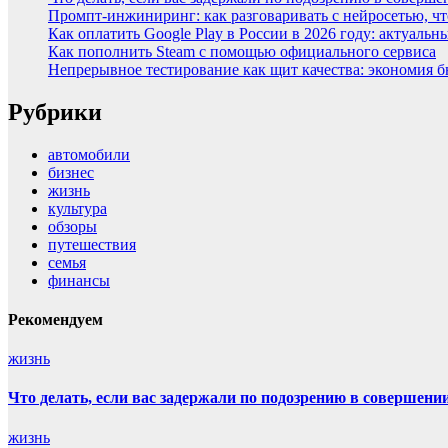
Промпт-инжиниринг: как разговаривать с нейросетью, ч
Как оплатить Google Play в России в 2026 году: актуаль
Как пополнить Steam с помощью официального сервиса
Непрерывное тестирование как щит качества: экономия 
Рубрики
автомобили
бизнес
жизнь
культура
обзоры
путешествия
семья
финансы
Рекомендуем
жизнь
Что делать, если вас задержали по подозрению в совершен
жизнь