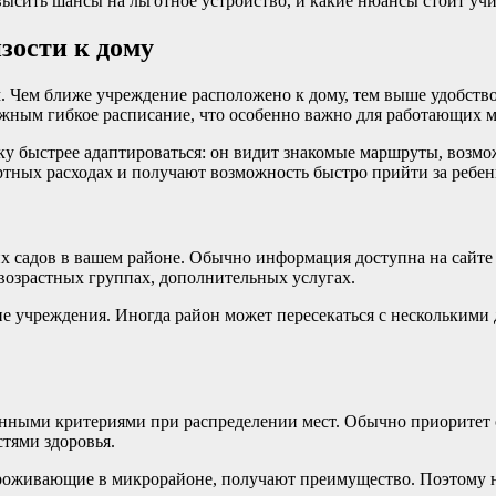
высить шансы на льготное устройство, и какие нюансы стоит уч
зости к дому
 Чем ближе учреждение расположено к дому, тем выше удобство 
ожным гибкое расписание, что особенно важно для работающих м
у быстрее адаптироваться: он видит знакомые маршруты, возмож
ртных расходах и получают возможность быстро прийти за ребен
их садов в вашем районе. Обычно информация доступна на сайте
 возрастных группах, дополнительных услугах.
ие учреждения. Иногда район может пересекаться с несколькими 
ными критериями при распределении мест. Обычно приоритет от
тями здоровья.
 проживающие в микрорайоне, получают преимущество. Поэтому