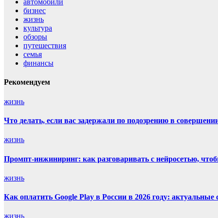
автомобили
бизнес
жизнь
культура
обзоры
путешествия
семья
финансы
Рекомендуем
жизнь
Что делать, если вас задержали по подозрению в совершен
жизнь
Промпт-инжиниринг: как разговаривать с нейросетью, что
жизнь
Как оплатить Google Play в России в 2026 году: актуальные
жизнь