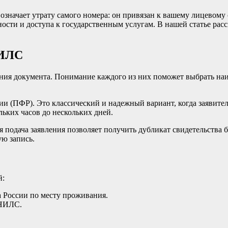
значает утрату самого номера: он привязан к вашему лицевому 
сти и доступа к государственным услугам. В нашей статье рас
НИЛС
ения документа. Понимание каждого из них поможет выбрать на
(ПФР). Это классический и надежный вариант, когда заявитель
ьких часов до нескольких дней.
 подача заявления позволяет получить дубликат свидетельства б
ую запись.
й:
 России по месту проживания.
СНИЛС.