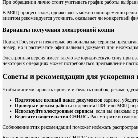
При обращении лично стоит учитывать график работы выбранн
В МФЦ процесс схож, однако здесь можно одновременно реши
визитом рекомендуется уточнить, оказывает ли конкретный ф
Варианты получения электронной копии
Портал Госуслуг и некоторые региональные сервисы предлага
номер, но и распечатать официальный документ при необходим
Электронная версия имеет такую же юридическую силу при вз
некоторых операциях может потребоваться предъявление пасп
Советы и рекомендации для ускорения 
Чтобы минимизировать время и избежать ошибок, рекомендуем
Подготовьте полный пакет документов
заранее, убедит
Проверьте режим работы
отделения ПФР или МФЦ перед
Используйте электронные сервисы
, если вы знакомы с 
Берегите свидетельство СНИЛС.
Рассмотрите возможнос
Соблюдение этих рекомендаций поможет избежать распростран
Восстановление свидетельства СНИЛС при его утере — вполне р