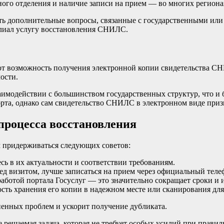
ого отделения и наличие записи на прием — во многих региона
ть дополнительные вопросы, связанные с государственными или
илиал услугу восстановления СНИЛС.
ют возможность получения электронной копии свидетельства СН
ости.
аимодействии с большинством государственных структур, что и
орта, однако сам свидетельство СНИЛС в электронном виде при
процесса восстановления
 придерживаться следующих советов:
есь в их актуальности и соответствии требованиям.
 визитом, лучше записаться на прием через официальный телеф
работой портала Госуслуг — это значительно сокращает сроки и и
ть хранения его копии в надежном месте или сканирования для
енных проблем и ускорит получение дубликата.
ешаемая задача, которая не требует особых усилий при правиль