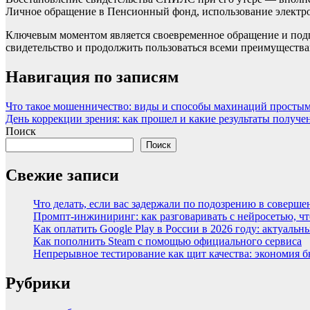
Личное обращение в Пенсионный фонд, использование электр
Ключевым моментом является своевременное обращение и подг
свидетельство и продолжить пользоваться всеми преимущества
Навигация по записям
Что такое мошенничество: виды и способы махинаций просты
День коррекции зрения: как прошел и какие результаты получе
Поиск
Поиск
Свежие записи
Что делать, если вас задержали по подозрению в соверш
Промпт-инжиниринг: как разговаривать с нейросетью, ч
Как оплатить Google Play в России в 2026 году: актуаль
Как пополнить Steam с помощью официального сервиса
Непрерывное тестирование как щит качества: экономия 
Рубрики