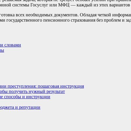
онной системы Госуслуг или МФЦ — каждый из этих вариантов 
отовка всех необходимых документов. Обладая четкой информац
ми государственного пенсионного страхования без проблем и за
ми словами
ны
ении преступления: пошаговая инструкция
тобы получить нужный результат
ные способы и инструкции
бюджета и репутации