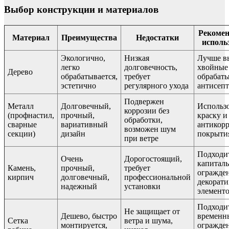
Выбор конструкции и материалов
Рекомен
Материал
Преимущества
Недостатки
исполь
Экологично,
Низкая
Лучше в
легко
долговечность,
хвойные
Дерево
обрабатывается,
требует
обрабаты
эстетично
регулярного ухода
антисеп
Подвержен
Металл
Долговечный,
Использ
коррозии без
(профнастил,
прочный,
краску и
обработки,
сварные
вариативный
антикор
возможен шум
секции)
дизайн
покрыти
при ветре
Подходи
Очень
Дорогостоящий,
капитал
Камень,
прочный,
требует
огражде
кирпич
долговечный,
профессиональной
декорат
надежный
установки
элемент
Подходи
Не защищает от
Дешево, быстро
временн
Сетка
ветра и шума,
монтируется,
огражде