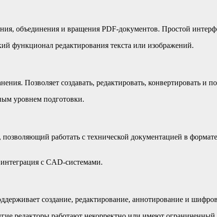
ения, объединения и вращения PDF-документов. Простой интерф
кий функционал редактирования текста или изображений.
ения. Позволяет создавать, редактировать, конвертировать и по
зным уровнем подготовки.
 позволяющий работать с технической документацией в формат
 интеграция с CAD-системами.
ддерживает создание, редактирование, аннотирование и шифро
ругие редакторы работают некорректно или имеют ограниченный