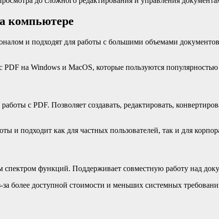
 просмотра до сложного редактирования и управления документа
на компьютере
алом и подходят для работы с большими объемами документов
с PDF на Windows и MacOS, которые пользуются популярностью 
я работы с PDF. Позволяет создавать, редактировать, конвертир
ы и подходит как для частных пользователей, так и для корпо
 спектром функций. Поддерживает совместную работу над докум
из-за более доступной стоимости и меньших системных требовани