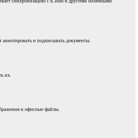
ивает синхронизацию с iCloud и другими облачными
ет аннотировать и подписывать документы.
ь их.
ображения и офисные файлы.