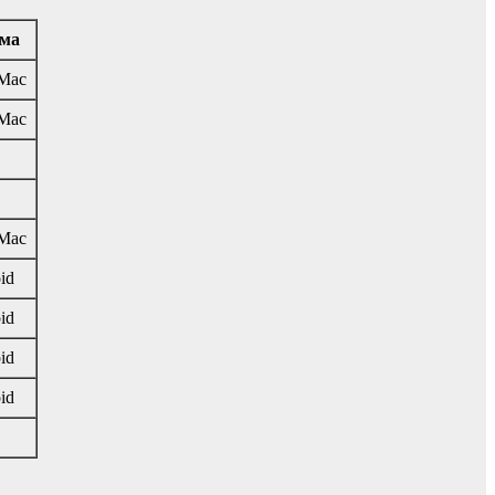
ма
Mac
Mac
Mac
id
id
id
id