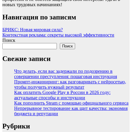
новых трудовых начинаниях!
Навигация по записям
БРИКС: Новая мировая сила?
Контекстная реклама: секреты высокой эффективности
Поиск
Поиск
Свежие записи
Что делать, если вас задержали по подозрению в
совершении преступления: пошаговая инструкция
Промпт-инжиниринг: как разговаривать с нейросетью,
чтобы получить нужный результат
Как оплатить Google Play в России в 2026 году:
актуальные способы и инструкции
Как пополнить Steam с помощью официального сервиса
Непрерывное тестирование как щит качества: экономия
бюджета и репутации
Рубрики