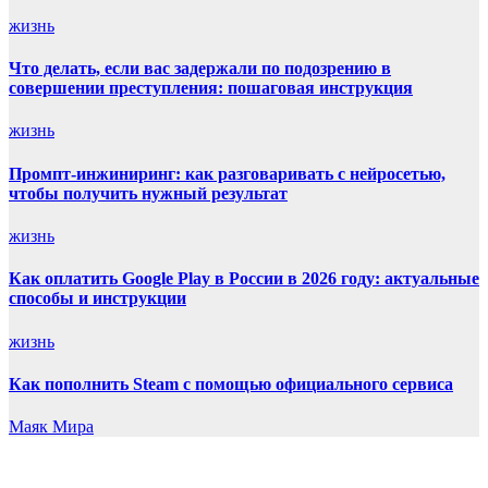
жизнь
Что делать, если вас задержали по подозрению в
совершении преступления: пошаговая инструкция
жизнь
Промпт-инжиниринг: как разговаривать с нейросетью,
чтобы получить нужный результат
жизнь
Как оплатить Google Play в России в 2026 году: актуальные
способы и инструкции
жизнь
Как пополнить Steam с помощью официального сервиса
Маяк Мира