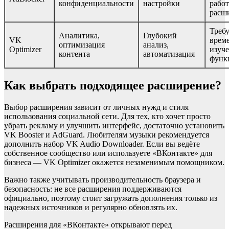
конфиденциальности
настройки
рабо
расш
Требу
Аналитика,
Глубокий
VK
врем
оптимизация
анализ,
Optimizer
изуч
контента
автоматизация
функ
Как выбрать подходящее расширение?
Выбор расширения зависит от личных нужд и стиля
использования социальной сети. Для тех, кто хочет просто
убрать рекламу и улучшить интерфейс, достаточно установить
VK Booster и AdGuard. Любителям музыки рекомендуется
дополнить набор VK Audio Downloader. Если вы ведёте
собственное сообщество или используете «ВКонтакте» для
бизнеса — VK Optimizer окажется незаменимым помощником.
Важно также учитывать производительность браузера и
безопасность: не все расширения поддерживаются
официально, поэтому стоит загружать дополнения только из
надежных источников и регулярно обновлять их.
Расширения для «ВКонтакте» открывают перед