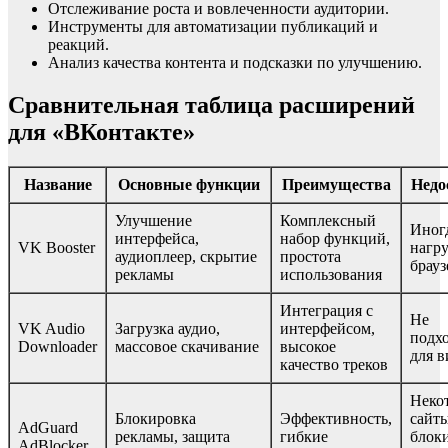
Отслеживание роста и вовлеченности аудитории.
Инструменты для автоматизации публикаций и
реакций.
Анализ качества контента и подсказки по улучшению.
Сравнительная таблица расширений
для «ВКонтакте»
Название
Основные функции
Преимущества
Недо
Улучшение
Комплексный
Иног
интерфейса,
набор функций,
VK Booster
нагр
аудиоплеер, скрытие
простота
брауз
рекламы
использования
Интеграция с
Не
VK Audio
Загрузка аудио,
интерфейсом,
подх
Downloader
массовое скачивание
высокое
для в
качество треков
Неко
Блокировка
Эффективность,
сайт
AdGuard
рекламы, защита
гибкие
блок
AdBlocker