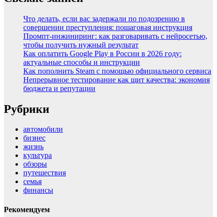
Что делать, если вас задержали по подозрению в
совершении преступления: пошаговая инструкция
Промпт-инжиниринг: как разговаривать с нейросетью,
чтобы получить нужный результат
Как оплатить Google Play в России в 2026 году:
актуальные способы и инструкции
Как пополнить Steam с помощью официального сервиса
Непрерывное тестирование как щит качества: экономия
бюджета и репутации
Рубрики
автомобили
бизнес
жизнь
культура
обзоры
путешествия
семья
финансы
Рекомендуем