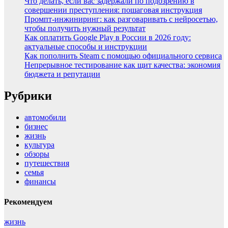
Что делать, если вас задержали по подозрению в
совершении преступления: пошаговая инструкция
Промпт-инжиниринг: как разговаривать с нейросетью,
чтобы получить нужный результат
Как оплатить Google Play в России в 2026 году:
актуальные способы и инструкции
Как пополнить Steam с помощью официального сервиса
Непрерывное тестирование как щит качества: экономия
бюджета и репутации
Рубрики
автомобили
бизнес
жизнь
культура
обзоры
путешествия
семья
финансы
Рекомендуем
жизнь