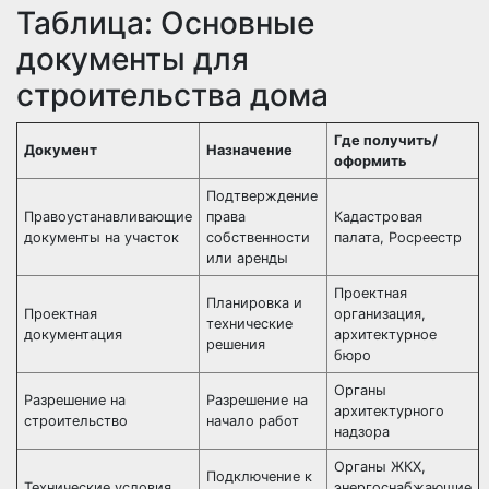
Таблица: Основные
документы для
строительства дома
Где получить/
Документ
Назначение
оформить
Подтверждение
Правоустанавливающие
права
Кадастровая
документы на участок
собственности
палата, Росреестр
или аренды
Проектная
Планировка и
Проектная
организация,
технические
документация
архитектурное
решения
бюро
Органы
Разрешение на
Разрешение на
архитектурного
строительство
начало работ
надзора
Органы ЖКХ,
Подключение к
Технические условия
энергоснабжающие