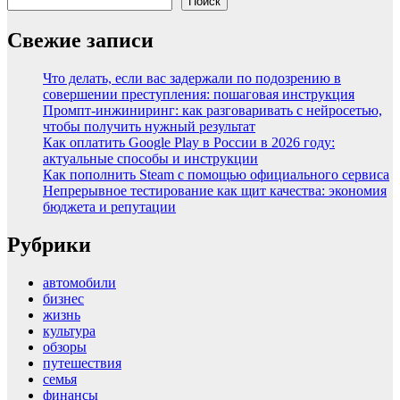
Поиск
Свежие записи
Что делать, если вас задержали по подозрению в
совершении преступления: пошаговая инструкция
Промпт-инжиниринг: как разговаривать с нейросетью,
чтобы получить нужный результат
Как оплатить Google Play в России в 2026 году:
актуальные способы и инструкции
Как пополнить Steam с помощью официального сервиса
Непрерывное тестирование как щит качества: экономия
бюджета и репутации
Рубрики
автомобили
бизнес
жизнь
культура
обзоры
путешествия
семья
финансы