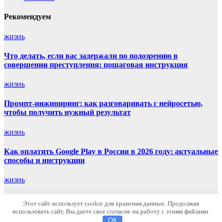
Рекомендуем
жизнь
Что делать, если вас задержали по подозрению в
совершении преступления: пошаговая инструкция
жизнь
Промпт-инжиниринг: как разговаривать с нейросетью,
чтобы получить нужный результат
жизнь
Как оплатить Google Play в России в 2026 году: актуальные
способы и инструкции
жизнь
Как пополнить Steam с помощью официального сервиса
Этот сайт использует cookie для хранения данных. Продолжая
использовать сайт, Вы даете свое согласие на работу с этими файлами.
Маяк Мира
OK