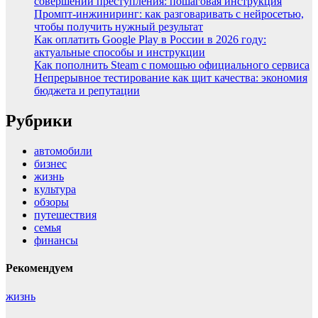
совершении преступления: пошаговая инструкция
Промпт-инжиниринг: как разговаривать с нейросетью,
чтобы получить нужный результат
Как оплатить Google Play в России в 2026 году:
актуальные способы и инструкции
Как пополнить Steam с помощью официального сервиса
Непрерывное тестирование как щит качества: экономия
бюджета и репутации
Рубрики
автомобили
бизнес
жизнь
культура
обзоры
путешествия
семья
финансы
Рекомендуем
жизнь