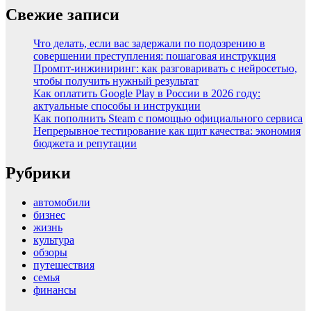
Свежие записи
Что делать, если вас задержали по подозрению в
совершении преступления: пошаговая инструкция
Промпт-инжиниринг: как разговаривать с нейросетью,
чтобы получить нужный результат
Как оплатить Google Play в России в 2026 году:
актуальные способы и инструкции
Как пополнить Steam с помощью официального сервиса
Непрерывное тестирование как щит качества: экономия
бюджета и репутации
Рубрики
автомобили
бизнес
жизнь
культура
обзоры
путешествия
семья
финансы