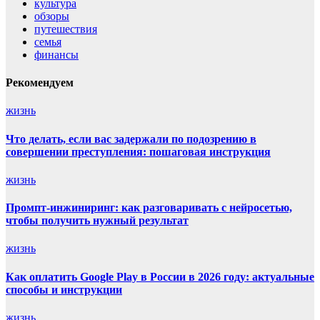
культура
обзоры
путешествия
семья
финансы
Рекомендуем
жизнь
Что делать, если вас задержали по подозрению в
совершении преступления: пошаговая инструкция
жизнь
Промпт-инжиниринг: как разговаривать с нейросетью,
чтобы получить нужный результат
жизнь
Как оплатить Google Play в России в 2026 году: актуальные
способы и инструкции
жизнь