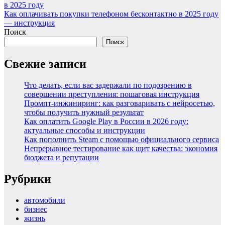
в 2025 году
Как оплачивать покупки телефоном бесконтактно в 2025 году
— инструкция
Поиск
Поиск
Свежие записи
Что делать, если вас задержали по подозрению в
совершении преступления: пошаговая инструкция
Промпт-инжиниринг: как разговаривать с нейросетью,
чтобы получить нужный результат
Как оплатить Google Play в России в 2026 году:
актуальные способы и инструкции
Как пополнить Steam с помощью официального сервиса
Непрерывное тестирование как щит качества: экономия
бюджета и репутации
Рубрики
автомобили
бизнес
жизнь