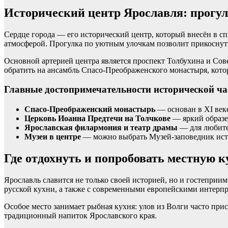
Исторический центр Ярославля: прогул
Сердце города — его исторический центр, который внесён в с
атмосферой. Прогулка по уютным улочкам позволит прикоснуть
Основной артерией центра является проспект Толбухина и Сов
обратить на ансамбль Спасо-Преображенского монастыря, кото
Главные достопримечательности исторической ча
Спасо-Преображенский монастырь
— основан в XI веке
Церковь Иоанна Предтечи на Толчкове
— яркий образец
Ярославская филармония и театр драмы
— для любите
Музеи в центре
— можно выбрать Музей-заповедник исто
Где отдохнуть и попробовать местную 
Ярославль славится не только своей историей, но и гостепри
русской кухни, а также с современными европейскими интерп
Особое место занимает рыбная кухня: улов из Волги часто прис
традиционный напиток Ярославского края.