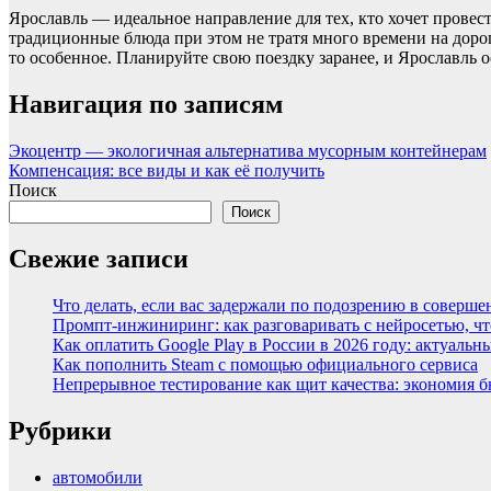
Ярославль — идеальное направление для тех, кто хочет провес
традиционные блюда при этом не тратя много времени на дорог
то особенное. Планируйте свою поездку заранее, и Ярославль о
Навигация по записям
Экоцентр — экологичная альтернатива мусорным контейнерам
Компенсация: все виды и как её получить
Поиск
Поиск
Свежие записи
Что делать, если вас задержали по подозрению в соверш
Промпт-инжиниринг: как разговаривать с нейросетью, ч
Как оплатить Google Play в России в 2026 году: актуаль
Как пополнить Steam с помощью официального сервиса
Непрерывное тестирование как щит качества: экономия 
Рубрики
автомобили