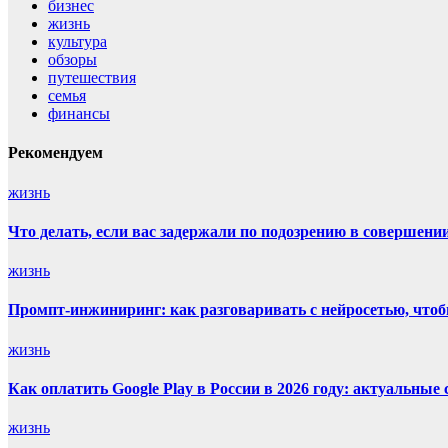
бизнес
жизнь
культура
обзоры
путешествия
семья
финансы
Рекомендуем
жизнь
Что делать, если вас задержали по подозрению в совершен
жизнь
Промпт-инжиниринг: как разговаривать с нейросетью, что
жизнь
Как оплатить Google Play в России в 2026 году: актуальные
жизнь