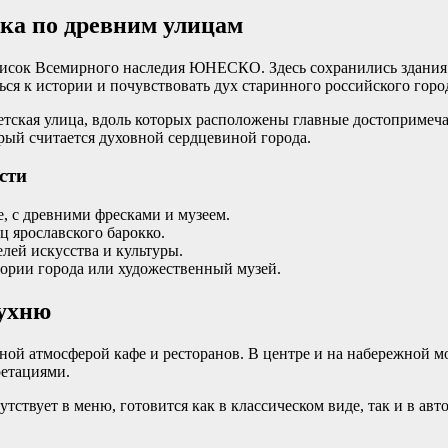
ка по древним улицам
писок Всемирного наследия ЮНЕСКО. Здесь сохранились здания 
ся к истории и почувствовать дух старинного российского горо
етская улица, вдоль которых расположены главные достопримеча
рый считается духовной сердцевиной города.
сти
, с древними фресками и музеем.
 ярославского барокко.
лей искусства и культуры.
рии города или художественный музей.
кухню
имной атмосферой кафе и ресторанов. В центре и на набережно
ретациями.
утствует в меню, готовится как в классическом виде, так и в ав