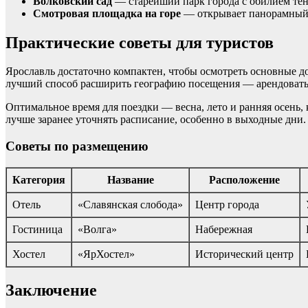
Волковский сад
— старейший парк города с обилием те
Смотровая площадка на горе
— открывает панорамный в
Практические советы для туристов
Ярославль достаточно компактен, чтобы осмотреть основные 
лучший способ расширить географию посещения — арендовать 
Оптимальное время для поездки — весна, лето и ранняя осень
лучше заранее уточнять расписание, особенно в выходные дни.
Советы по размещению
Категория
Название
Расположение
Отель
«Славянская слобода»
Центр города
Гостиница
«Волга»
Набережная
Хостел
«ЯрХостел»
Исторический центр
Заключение